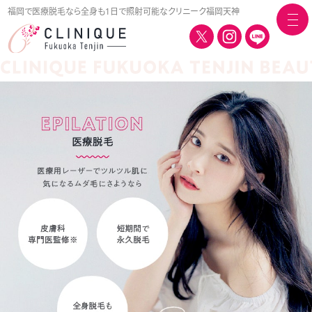
福岡で医療脱毛なら全身も1日で照射可能なクリニーク福岡天神
togg
navi