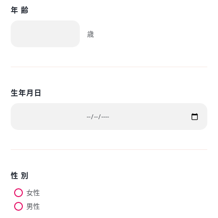
年 齢
歳
生年月日
性 別
女性
男性